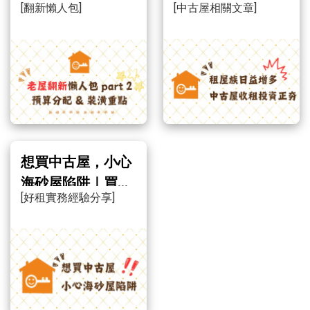
[翻新懶人包]
[中古屋相關文章]
古屋收租投資正
夯！
想買中古屋，小心
海砂屋陷阱｜買屋
[好租實務經驗分享]
不擔心碰到海砂
屋！