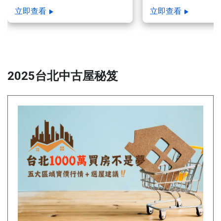
助專家經驗，快速聚焦關鍵要
銀行估價是關鍵？ 
立即查看
立即查看
點。 避免常見的投資陷阱，並
如何做到租金大於房
學會管理風險。
代管 VS 自行管理
適合你？ 成為包租
維護好鄰里關係？
2025台北中古屋秘笈