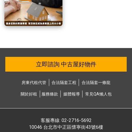
立即諮詢 中古屋好物件
房東代租代管
合法隔套⼯程
合法隔套⼀條龍
關於好租
服務條款
媒體報導
常⾒QA懶⼈包
客服專線: 02-2716-5692
10046 台北市中正區懷寧街43號6樓