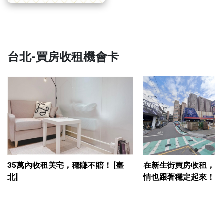
台北-買房收租機會卡
35萬內收租美宅，穩賺不賠！
[臺
在新生街買房收租，
北]
情也跟著穩定起來！