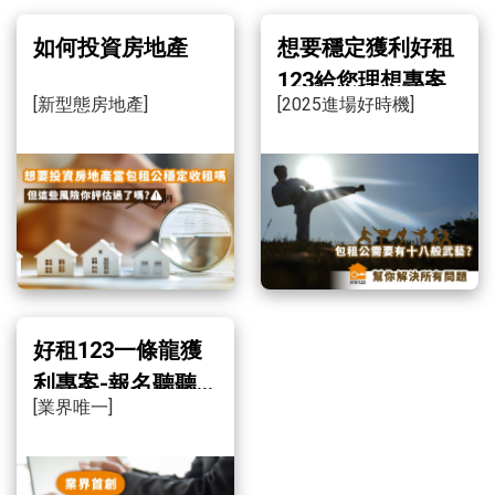
如何投資房地產
想要穩定獲利好租
123給您理想專案
[新型態房地產]
[2025進場好時機]
好租123一條龍獲
利專案-報名聽聽
[業界唯一]
看